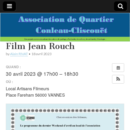
Association
Des projets
communs
autour des
de
valeurs de
partage,
Film Jean Rouch
d’entraide,
Quartier
de culture,
by
Alain RIVAT
•
18 avril 2023
de
solidarité,
Conleau-
d’écologie…
QUAND :
30 avril 2023 @ 17h00 – 18h30
Cliscouet
OÙ :
Local Artisans Filmeurs
Place Fareham 56000 VANNES