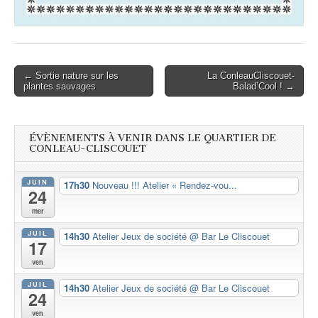
Post
← Sortie nature sur les
La ConleauCliscouet-
plantes sauvages
Balad’Cool ! →
navigation
ÉVÈNEMENTS À VENIR DANS LE QUARTIER DE
CONLEAU-CLISCOUET
JUIN
17h30
Nouveau !!! Atelier « Rendez-vou...
24
mer
JUIL
14h30
Atelier Jeux de société
@ Bar Le Cliscouet
17
ven
JUIL
14h30
Atelier Jeux de société
@ Bar Le Cliscouet
24
ven