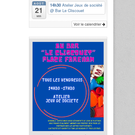
AOÛT
14h30
Atelier Jeux de société
21
@ Bar Le Cliscouet
ven
Voir le calendrier