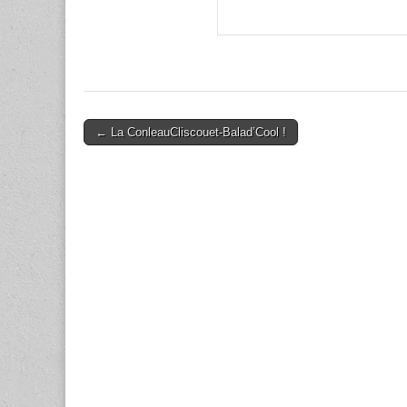
Post
← La ConleauCliscouet-Balad’Cool !
navigation