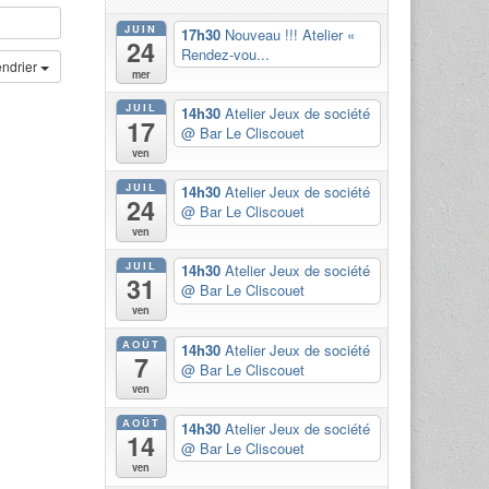
JUIN
17h30
Nouveau !!! Atelier «
24
Rendez-vou...
endrier
mer
JUIL
14h30
Atelier Jeux de société
17
@ Bar Le Cliscouet
ven
JUIL
14h30
Atelier Jeux de société
24
@ Bar Le Cliscouet
ven
JUIL
14h30
Atelier Jeux de société
31
@ Bar Le Cliscouet
ven
AOÛT
14h30
Atelier Jeux de société
7
@ Bar Le Cliscouet
ven
AOÛT
14h30
Atelier Jeux de société
14
@ Bar Le Cliscouet
ven