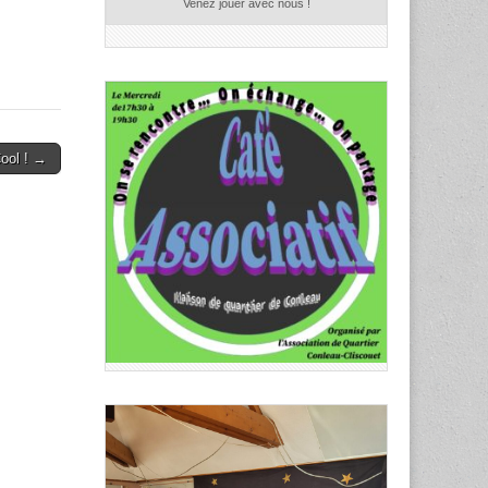
Venez jouer avec nous !
ool ! →