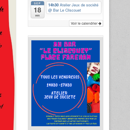
SEP
14h30
Atelier Jeux de société
18
@ Bar Le Cliscouet
ven
Voir le calendrier