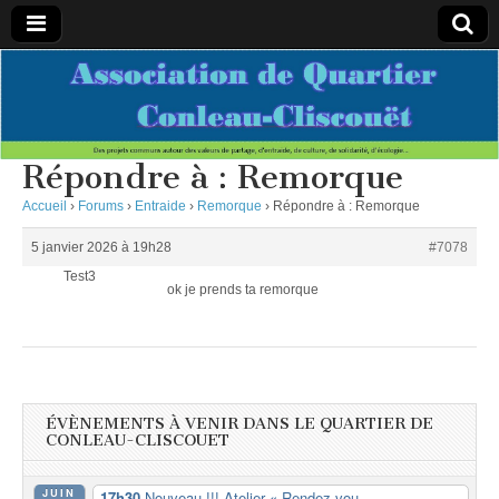
Association
Des projets
communs
autour des
de
valeurs de
partage,
Répondre à : Remorque
d’entraide,
Quartier
de culture,
Accueil
›
Forums
›
Entraide
›
Remorque
›
Répondre à : Remorque
de
solidarité,
Conleau-
d’écologie…
5 janvier 2026 à 19h28
#7078
Test3
ok je prends ta remorque
Cliscouet
ÉVÈNEMENTS À VENIR DANS LE QUARTIER DE
CONLEAU-CLISCOUET
JUIN
17h30
Nouveau !!! Atelier « Rendez-vou...