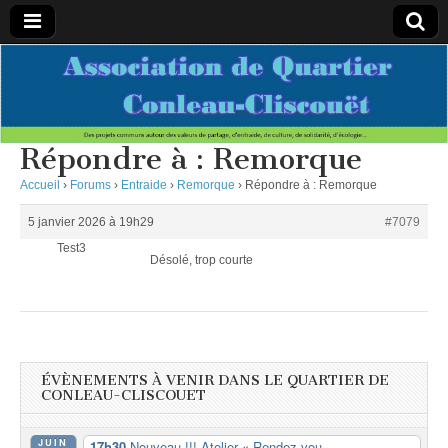
Association
Des projets
communs
autour des
de
valeurs de
partage,
Répondre à : Remorque
d’entraide,
Quartier
de culture,
Accueil
›
Forums
›
Entraide
›
Remorque
›
Répondre à : Remorque
de
solidarité,
Conleau-
d’écologie…
5 janvier 2026 à 19h29
#7079
Test3
Désolé, trop courte
Cliscouet
ÉVÈNEMENTS À VENIR DANS LE QUARTIER DE
CONLEAU-CLISCOUET
JUIN
17h30
Nouveau !!! Atelier « Rendez-vou...