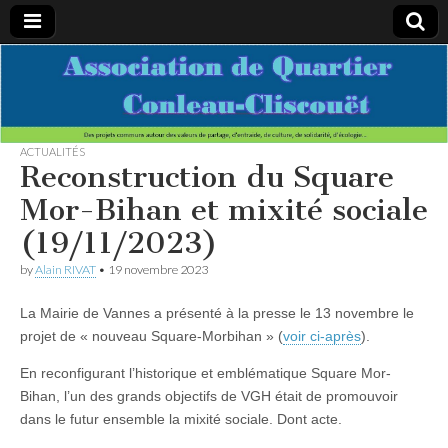
Association
Des projets
communs
autour des
de
valeurs de
partage,
ACTUALITÉS
d’entraide,
Reconstruction du Square
Quartier
de culture,
de
Mor-Bihan et mixité sociale
solidarité,
Conleau-
d’écologie…
(19/11/2023)
Cliscouet
by
Alain RIVAT
•
19 novembre 2023
La Mairie de Vannes a présenté à la presse le 13 novembre le
projet de « nouveau Square-Morbihan » (
voir ci-après
).
En reconfigurant l’historique et emblématique Square Mor-
Bihan, l’un des grands objectifs de VGH était de promouvoir
dans le futur ensemble la mixité sociale. Dont acte.