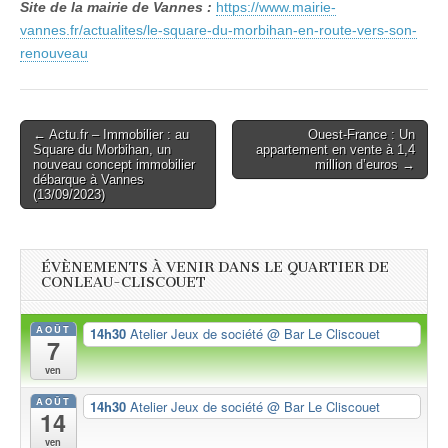
Site de la mairie de Vannes :
https://www.mairie-
vannes.fr/actualites/le-square-du-morbihan-en-route-vers-son-
renouveau
Post
← Actu.fr – Immobilier : au
Ouest-France : Un
Square du Morbihan, un
appartement en vente à 1,4
navigation
nouveau concept immobilier
million d’euros →
débarque à Vannes
(13/09/2023)
ÉVÈNEMENTS À VENIR DANS LE QUARTIER DE
CONLEAU-CLISCOUET
AOÛT
14h30
Atelier Jeux de société
@ Bar Le Cliscouet
7
ven
AOÛT
14h30
Atelier Jeux de société
@ Bar Le Cliscouet
14
ven