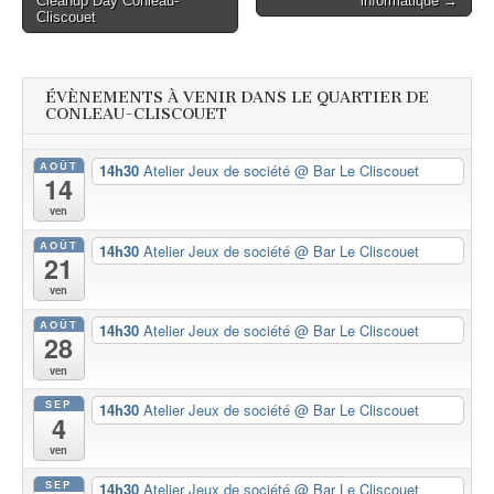
Cleanup Day Conleau-
informatique →
navigation
Cliscouet
ÉVÈNEMENTS À VENIR DANS LE QUARTIER DE
CONLEAU-CLISCOUET
AOÛT
14h30
Atelier Jeux de société
@ Bar Le Cliscouet
14
ven
AOÛT
14h30
Atelier Jeux de société
@ Bar Le Cliscouet
21
ven
AOÛT
14h30
Atelier Jeux de société
@ Bar Le Cliscouet
28
ven
SEP
14h30
Atelier Jeux de société
@ Bar Le Cliscouet
4
ven
SEP
14h30
Atelier Jeux de société
@ Bar Le Cliscouet