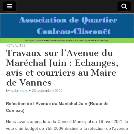
Association
Des projets
communs
autour des
de
valeurs de
partage,
ACTUALITÉS
d’entraide,
Travaux sur l’Avenue du
Quartier
de culture,
de
Maréchal Juin : Echanges,
solidarité,
Conleau-
d’écologie…
avis et courriers au Maire
de Vannes
Cliscouet
by
webmestre
•
20 septembre 2021
Réfection de l’Avenue du Maréchal Juin
(Route de
Conleau)
Nous avons appris lors du Conseil Municipal du 19 avril 2021 le
vote d’un budget de 755 000€ destiné à la réfection de l’avenue