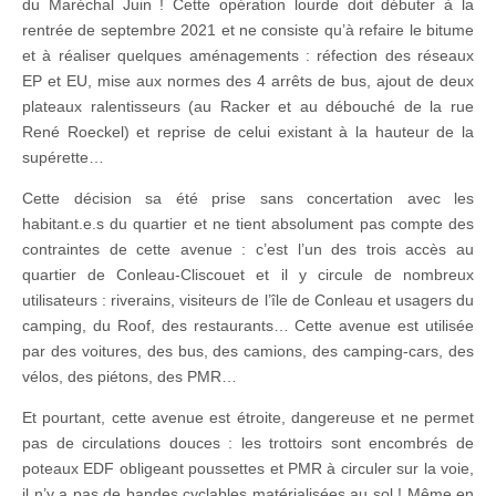
du Maréchal Juin ! Cette opération lourde doit débuter à la
rentrée de septembre 2021 et ne consiste qu’à refaire le bitume
et à réaliser quelques aménagements : réfection des réseaux
EP et EU, mise aux normes des 4 arrêts de bus, ajout de deux
plateaux ralentisseurs (au Racker et au débouché de la rue
René Roeckel) et reprise de celui existant à la hauteur de la
supérette…
Cette décision sa été prise sans concertation avec les
habitant.e.s du quartier et ne tient absolument pas compte des
contraintes de cette avenue : c’est l’un des trois accès au
quartier de Conleau-Cliscouet et il y circule de nombreux
utilisateurs : riverains, visiteurs de l’île de Conleau et usagers du
camping, du Roof, des restaurants… Cette avenue est utilisée
par des voitures, des bus, des camions, des camping-cars, des
vélos, des piétons, des PMR…
Et pourtant, cette avenue est étroite, dangereuse et ne permet
pas de circulations douces : les trottoirs sont encombrés de
poteaux EDF obligeant poussettes et PMR à circuler sur la voie,
il n’y a pas de bandes cyclables matérialisées au sol ! Même en