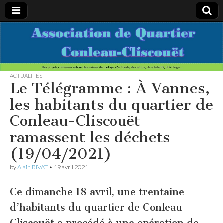
Association
Des projets
communs
autour des
de
valeurs de
partage,
ACTUALITÉS
d’entraide,
Le Télégramme : À Vannes,
Quartier
de culture,
de
les habitants du quartier de
solidarité,
Conleau-
d’écologie…
Conleau-Cliscouët
ramassent les déchets
Cliscouet
(19/04/2021)
by
Alain RIVAT
•
19 avril 2021
Ce dimanche 18 avril, une trentaine
d’habitants du quartier de Conleau-
Cliscouët a procédé à une opération de