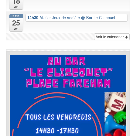
18
ven
SEP
14h30
Atelier Jeux de société
@ Bar Le Cliscouet
25
ven
Voir le calendrier