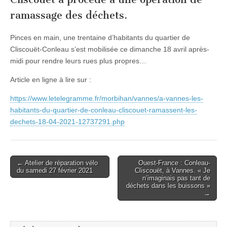
ramassage des déchets.
Pinces en main, une trentaine d’habitants du quartier de
Cliscouët-Conleau s’est mobilisée ce dimanche 18 avril après-
midi pour rendre leurs rues plus propres…
Article en ligne à lire sur :
https://www.letelegramme.fr/morbihan/vannes/a-vannes-les-
habitants-du-quartier-de-conleau-cliscouet-ramassent-les-
dechets-18-04-2021-12737291.php
Post
← Atelier de réparation vélo
Ouest-France : Conleau-
du samedi 27 février 2021
Cliscouët, à Vannes. « Je
navigation
n’imaginais pas tant de
déchets dans les buissons »
→