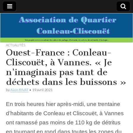
Association
Des projets
communs
autour des
de
valeurs de
partage,
ACTUALITÉS
d’entraide,
Ouest-France : Conleau-
Quartier
de culture,
de
Cliscouët, à Vannes. « Je
solidarité,
Conleau-
d’écologie…
n’imaginais pas tant de
déchets dans les buissons »
Cliscouet
by
Alain RIVAT
•
19 avril 2021
En trois heures hier après-midi, une trentaine
d’habitants de Conleau et Cliscouët, à Vannes
ont ramassé pas moins de 110 kg de détritus
en tournant en rond dans toutes les zones du