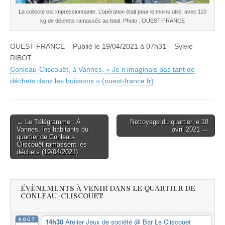
La collecte est impressionnante. L’opération était pour le moins utile, avec 110
kg de déchets ramassés au total. Photo : OUEST-FRANCE
OUEST-FRANCE – Publié le 19/04/2021 à 07h31 – Sylvie
RIBOT
Conleau-Cliscouët, à Vannes. « Je n’imaginais pas tant de
déchets dans les buissons » (ouest-france.fr)
Post
← Le Télégramme : À
Nettoyage du quartier le 18
Vannes, les habitants du
avril 2021 →
navigation
quartier de Conleau-
Cliscouët ramassent les
déchets (19/04/2021)
ÉVÈNEMENTS À VENIR DANS LE QUARTIER DE
CONLEAU-CLISCOUET
AOÛT
14h30
Atelier Jeux de société
@ Bar Le Cliscouet